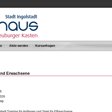
te
Aktiv werden
Kursanfragen
 und Erwachsene
I)
2026
tag
stadt Training für Anfänger und Spiel für ERwachsene