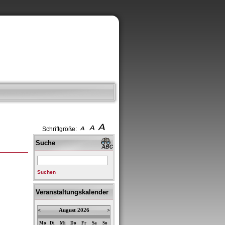
Schriftgröße:
Suche
Suchen
Veranstaltungskalender
<
August 2026
>
Mo
Di
Mi
Do
Fr
Sa
So