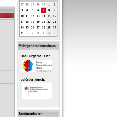
27
28
29
30
31
1
2
3
4
5
6
7
8
9
10
11
12
13
14
15
16
17
18
19
20
21
22
23
24
25
26
27
28
29
30
31
1
2
3
4
5
6
Mehrgenerationenhaus
Das Bürgerhaus ist
gefördert durch:
Seniorenbuero