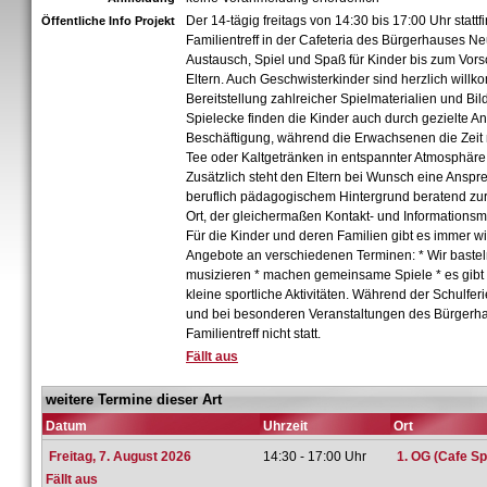
Der 14-tägig freitags von 14:30 bis 17:00 Uhr statt
Öffentliche Info Projekt
Familientreff in der Cafeteria des Bürgerhauses Ne
Austausch, Spiel und Spaß für Kinder bis zum Vors
Eltern. Auch Geschwisterkinder sind herzlich will
Bereitstellung zahlreicher Spielmaterialien und Bil
Spielecke finden die Kinder auch durch gezielte 
Beschäftigung, während die Erwachsenen die Zeit
Tee oder Kaltgetränken in entspannter Atmosphär
Zusätzlich steht den Eltern bei Wunsch eine Anspre
beruflich pädagogischem Hintergrund beratend zur 
Ort, der gleichermaßen Kontakt- und Informationsmö
Für die Kinder und deren Familien gibt es immer 
Angebote an verschiedenen Terminen: * Wir bastel
musizieren * machen gemeinsame Spiele * es gibt 
kleine sportliche Aktivitäten. Während der Schulfe
und bei besonderen Veranstaltungen des Bürgerha
Familientreff nicht statt.
Fällt aus
weitere Termine dieser Art
Datum
Uhrzeit
Ort
Freitag, 7. August 2026
14:30 - 17:00 Uhr
1. OG (Cafe Sp
Fällt aus