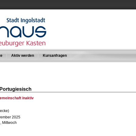
te
Aktiv werden
Kursanfragen
 Portugiesisch
emeinschaft inaktiv
lecke)
ovember 2025
, Mittwoch