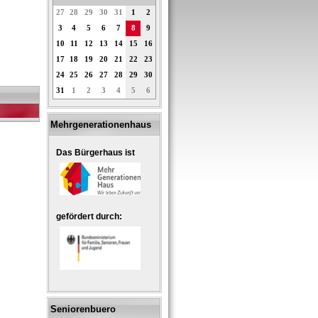
27
28
29
30
31
1
2
3
4
5
6
7
8
9
10
11
12
13
14
15
16
17
18
19
20
21
22
23
24
25
26
27
28
29
30
31
1
2
3
4
5
6
Mehrgenerationenhaus
Das Bürgerhaus ist
gefördert durch:
Seniorenbuero