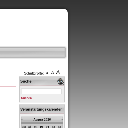
Schriftgröße:
Suche
Suchen
Veranstaltungskalender
<
August 2026
>
Mo
Di
Mi
Do
Fr
Sa
So