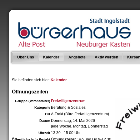
Über Uns
Kalender
Angebote
Aktiv werden
Kursan
Sie befinden sich hier:
Kalender
Öffnungszeiten
Freiwilligenzentrum
Gruppe (Veranstalter)
Beratung & Soziales
Kategorie
A-Trakt (Büro Freiwilligenzentrum)
Ort
Donnerstag, 14. Mai 2026
Datum
jede Woche, Montag, Donnerstag
13:30 - 15:00 Uhr
Uhrzeit
Öffnungszeiten: Mo und Do 9-12.30
Öffentliche Info Projekt