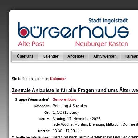
Über Uns
Kalender
Angebote
Aktiv werden
Kursan
Sie befinden sich hier:
Kalender
Zentrale Anlaufstelle für alle Fragen rund ums Älter w
Seniorenbüro
Gruppe (Veranstalter)
Beratung & Soziales
Kategorie
1. OG (11 Büro)
Ort
Montag, 17. November 2025
Datum
jede Woche, Montag, Dienstag, Mittwoch, Donners
13:30 - 17:00 Uhr
Uhrzeit
Beratung nach Terminvereinbarung Das Senioren
Öffentliche Info Projekt