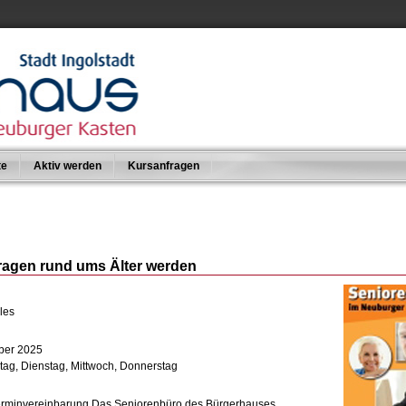
te
Aktiv werden
Kursanfragen
 Fragen rund ums Älter werden
les
ober 2025
ag, Dienstag, Mittwoch, Donnerstag
erminvereinbarung Das Seniorenbüro des Bürgerhauses