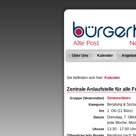
Über Uns
Kalender
Angebo
Sie befinden sich hier:
Kalender
Zentrale Anlaufstelle für alle
Seniorenbüro
Gruppe (Veranstalter)
Beratung & Sozia
Kategorie
1. OG (11 Büro)
Ort
Dienstag, 7. Okt
Datum
jede Woche, Mont
13:30 - 17:00 Uhr
Uhrzeit
Beratung nach T
Öffentliche Info Projekt