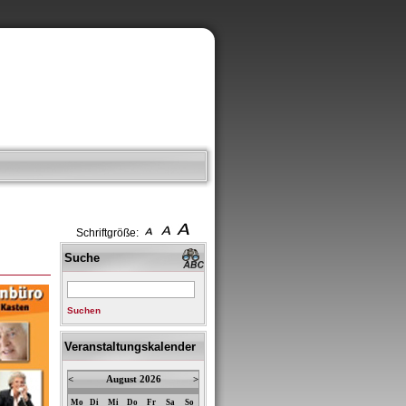
Schriftgröße:
Suche
Suchen
Veranstaltungskalender
<
August 2026
>
Mo
Di
Mi
Do
Fr
Sa
So