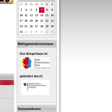
27
28
29
30
31
1
2
3
4
5
6
7
8
9
10
11
12
13
14
15
16
17
18
19
20
21
22
23
24
25
26
27
28
29
30
31
1
2
3
4
5
6
Mehrgenerationenhaus
Das Bürgerhaus ist
gefördert durch:
Seniorenbuero