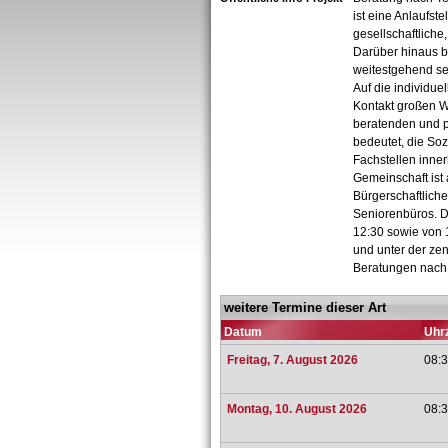
ist eine Anlaufst
gesellschaftliche,
Darüber hinaus be
weitestgehend se
Auf die individu
Kontakt großen W
beratenden und pr
bedeutet, die So
Fachstellen inne
Gemeinschaft ist 
Bürgerschaftlich
Seniorenbüros. D
12:30 sowie von 1
und unter der ze
Beratungen nach
weitere Termine dieser Art
Datum
Uhrz
Freitag, 7. August 2026
08:3
Montag, 10. August 2026
08:3