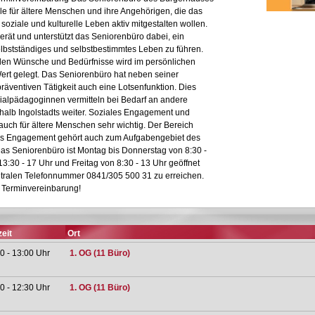
elle für ältere Menschen und ihre Angehörigen, die das
 soziale und kulturelle Leben aktiv mitgestalten wollen.
rät und unterstützt das Seniorenbüro dabei, ein
lbstständiges und selbstbestimmtes Leben zu führen.
ellen Wünsche und Bedürfnisse wird im persönlichen
ert gelegt. Das Seniorenbüro hat neben seiner
äventiven Tätigkeit auch eine Lotsenfunktion. Dies
zialpädagoginnen vermitteln bei Bedarf an andere
rhalb Ingolstadts weiter. Soziales Engagement und
auch für ältere Menschen sehr wichtig. Der Bereich
es Engagement gehört auch zum Aufgabengebiet des
as Seniorenbüro ist Montag bis Donnerstag von 8:30 -
3:30 - 17 Uhr und Freitag von 8:30 - 13 Uhr geöffnet
ntralen Telefonnummer 0841/305 500 31 zu erreichen.
 Terminvereinbarung!
eit
Ort
0 - 13:00 Uhr
1. OG (11 Büro)
0 - 12:30 Uhr
1. OG (11 Büro)